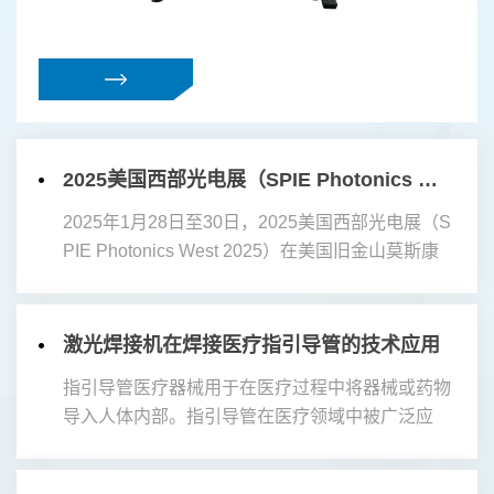
evi
xt
2025美国西部光电展（SPIE Photonics West 2025）
2025年1月28日至30日，2025美国西部光电展（S
PIE Photonics West 2025）在美国旧金山莫斯康
展览中心隆重举行。此次展会产品涵盖激光器、光
学元件、红外技术、光通信、光电子材料、光谱仪
等多个...
激光焊接机在焊接医疗指引导管的技术应用
指引导管医疗器械用于在医疗过程中将器械或药物
导入人体内部。指引导管在医疗领域中被广泛应
ous
用，例如在手术、内镜检查、化疗等过程中。激光
焊接技术作为一种高精度、高效率的焊接方...